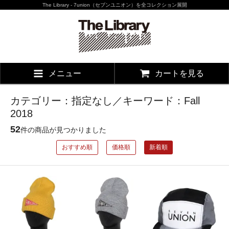
The Library - 7union（セブンユニオン）を全コレクション展開
メニュー
カートを見る
カテゴリー：指定なし／キーワード：Fall
2018
52
件の商品が見つかりました
おすすめ順
価格順
新着順