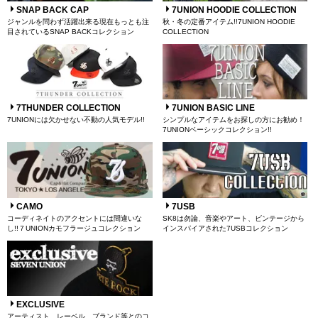
SNAP BACK CAP
7UNION HOODIE COLLECTION
ジャンルを問わず活躍出来る現在もっとも注
秋・冬の定番アイテム!!7UNION HOODIE
目されているSNAP BACKコレクション
COLLECTION
7THUNDER COLLECTION
7UNION BASIC LINE
7UNIONには欠かせない不動の人気モデル!!
シンプルなアイテムをお探しの方にお勧め！
7UNIONベーシックコレクション!!
CAMO
7USB
コーディネイトのアクセントには間違いな
SK8は勿論、音楽やアート、ビンテージから
し!!７UNIONカモフラージュコレクション
インスパイアされた7USBコレクション
EXCLUSIVE
アーティスト、レーベル、ブランド等とのコ