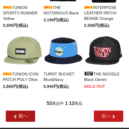
7UNION
THE
INTERPOSE
SPORTS RUNNER
NOTORIOUS Black
LEATHER PATCH
Yellow
BEANIE Orange
3,190円(税込)
3,300円(税込)
2,508円(税込)
7UNION ICON
TURNT BUCKET
THE NOODLE
PATCH POLY Olive
Blue&Navy
Black Denim
2,860円(税込)
5,940円(税込)
SOLD OUT
52
1
12
商品中
-
商品
前へ
次へ