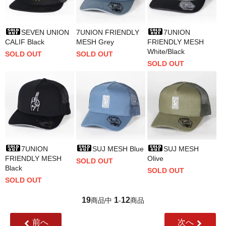
SEVEN UNION
7UNION FRIENDLY
7UNION
CALIF Black
MESH Grey
FRIENDLY MESH
White/Black
SOLD OUT
SOLD OUT
SOLD OUT
7UNION
SUJ MESH Blue
SUJ MESH
FRIENDLY MESH
Olive
SOLD OUT
Black
SOLD OUT
SOLD OUT
19
1
12
商品中
-
商品
前へ
次へ