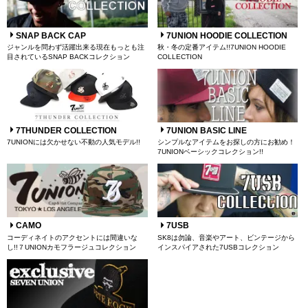
SNAP BACK CAP
7UNION HOODIE COLLECTION
ジャンルを問わず活躍出来る現在もっとも注
秋・冬の定番アイテム!!7UNION HOODIE
目されているSNAP BACKコレクション
COLLECTION
7THUNDER COLLECTION
7UNION BASIC LINE
7UNIONには欠かせない不動の人気モデル!!
シンプルなアイテムをお探しの方にお勧め！
7UNIONベーシックコレクション!!
CAMO
7USB
コーディネイトのアクセントには間違いな
SK8は勿論、音楽やアート、ビンテージから
し!!７UNIONカモフラージュコレクション
インスパイアされた7USBコレクション