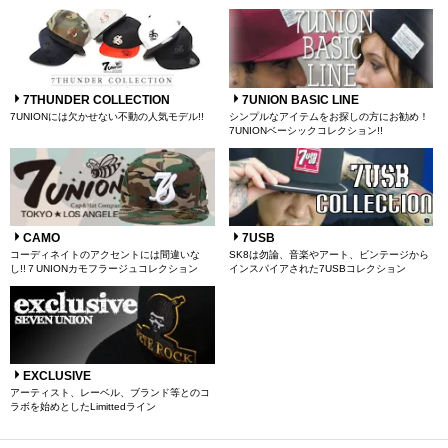
7THUNDER COLLECTION
7UNION BASIC LINE
7UNIONには欠かせない不動の人気モデル!!
シンプルなアイテムをお探しの方にお勧め！
7UNIONベーシックコレクション!!
CAMO
7USB
コーディネイトのアクセントには間違いな
SK8は勿論、音楽やアート、ビンテージから
し!!７UNIONカモフラージュコレクション
インスパイアされた7USBコレクション
EXCLUSIVE
アーティスト、レーベル、ブランド等とのコ
ラボを始めとしたLimittedライン