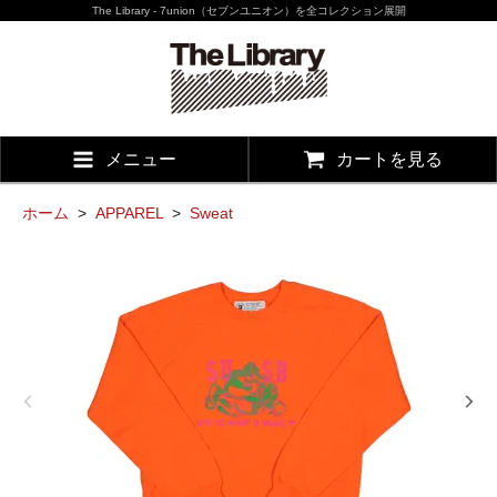
The Library - 7union（セブンユニオン）を全コレクション展開
メニュー
カートを見る
ホーム
>
APPAREL
>
Sweat