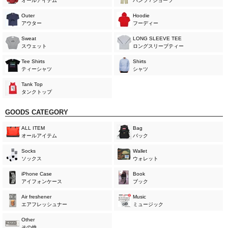
オールアイテム
パンツ / ショーツ
Outer
Hoodie
アウター
フーディー
Sweat
LONG SLEEVE TEE
スウェット
ロングスリーブティー
Tee Shirts
Shirts
ティーシャツ
シャツ
Tank Top
タンクトップ
GOODS CATEGORY
ALL ITEM
Bag
オールアイテム
バック
Socks
Wallet
ソックス
ウォレット
iPhone Case
Book
アイフォンケース
ブック
Air freshener
Music
エアフレッシュナー
ミュージック
Other
その他