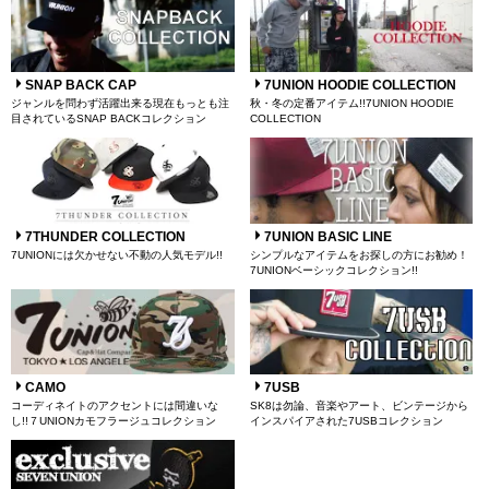
SNAP BACK CAP
7UNION HOODIE COLLECTION
ジャンルを問わず活躍出来る現在もっとも注
秋・冬の定番アイテム!!7UNION HOODIE
目されているSNAP BACKコレクション
COLLECTION
7THUNDER COLLECTION
7UNION BASIC LINE
7UNIONには欠かせない不動の人気モデル!!
シンプルなアイテムをお探しの方にお勧め！
7UNIONベーシックコレクション!!
CAMO
7USB
コーディネイトのアクセントには間違いな
SK8は勿論、音楽やアート、ビンテージから
し!!７UNIONカモフラージュコレクション
インスパイアされた7USBコレクション