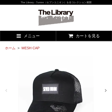
The Library - 7union（セブンユニオン）を全コレクション展開
メニュー
カートを見る
ホーム
>
MESH CAP