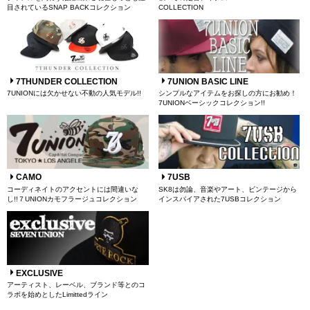
目されているSNAP BACKコレクション
COLLECTION
7THUNDER COLLECTION
7UNION BASIC LINE
7UNIONには欠かせない不動の人気モデル!!
シンプルなアイテムをお探しの方にお勧め！
7UNIONベーシックコレクション!!
CAMO
7USB
コーディネイトのアクセントには間違いな
SK8は勿論、音楽やアート、ビンテージから
し!!７UNIONカモフラージュコレクション
インスパイアされた7USBコレクション
EXCLUSIVE
アーティスト、レーベル、ブランド等とのコ
ラボを始めとしたLimittedライン