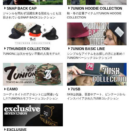
SNAP BACK CAP
7UNION HOODIE COLLECTION
ジャンルを問わず活躍出来る現在もっとも注
秋・冬の定番アイテム!!7UNION HOODIE
目されているSNAP BACKコレクション
COLLECTION
7THUNDER COLLECTION
7UNION BASIC LINE
7UNIONには欠かせない不動の人気モデル!!
シンプルなアイテムをお探しの方にお勧め！
7UNIONベーシックコレクション!!
CAMO
7USB
コーディネイトのアクセントには間違いな
SK8は勿論、音楽やアート、ビンテージから
し!!７UNIONカモフラージュコレクション
インスパイアされた7USBコレクション
EXCLUSIVE