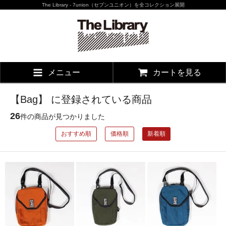
The Library - 7union（セブンユニオン）を全コレクション展開
メニュー
カートを見る
【Bag】 に登録されている商品
26
件の商品が見つかりました
おすすめ順
価格順
新着順