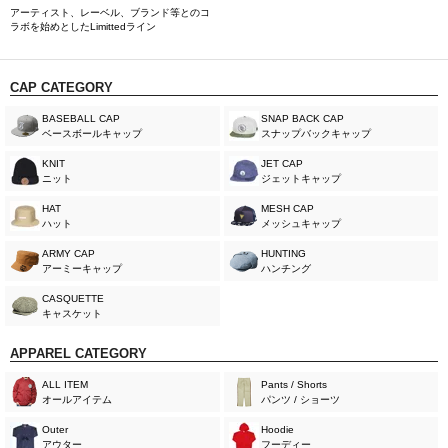
アーティスト、レーベル、ブランド等とのコ
ラボを始めとしたLimittedライン
CAP CATEGORY
BASEBALL CAP
SNAP BACK CAP
ベースボールキャップ
スナップバックキャップ
KNIT
JET CAP
ニット
ジェットキャップ
HAT
MESH CAP
ハット
メッシュキャップ
ARMY CAP
HUNTING
アーミーキャップ
ハンチング
CASQUETTE
キャスケット
APPAREL CATEGORY
ALL ITEM
Pants / Shorts
オールアイテム
パンツ / ショーツ
Outer
Hoodie
アウター
フーディー