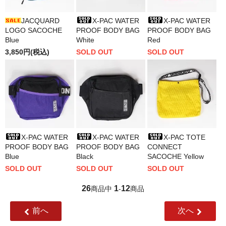
JACQUARD
X-PAC WATER
X-PAC WATER
LOGO SACOCHE
PROOF BODY BAG
PROOF BODY BAG
Blue
White
Red
3,850円(税込)
SOLD OUT
SOLD OUT
X-PAC WATER
X-PAC WATER
X-PAC TOTE
PROOF BODY BAG
PROOF BODY BAG
CONNECT
Blue
Black
SACOCHE Yellow
SOLD OUT
SOLD OUT
SOLD OUT
26
1
12
商品中
-
商品
前へ
次へ