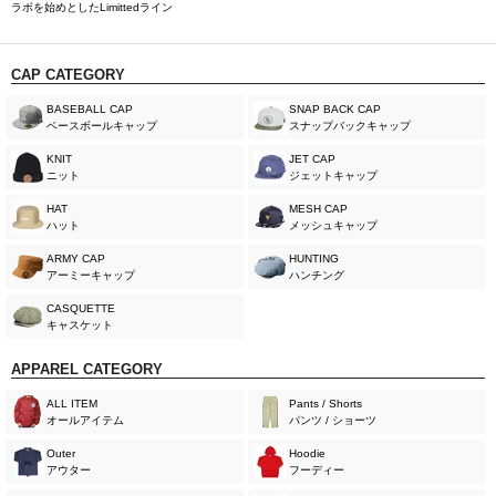
ラボを始めとしたLimittedライン
CAP CATEGORY
BASEBALL CAP
SNAP BACK CAP
ベースボールキャップ
スナップバックキャップ
KNIT
JET CAP
ニット
ジェットキャップ
HAT
MESH CAP
ハット
メッシュキャップ
ARMY CAP
HUNTING
アーミーキャップ
ハンチング
CASQUETTE
キャスケット
APPAREL CATEGORY
ALL ITEM
Pants / Shorts
オールアイテム
パンツ / ショーツ
Outer
Hoodie
アウター
フーディー