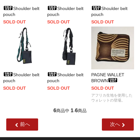
Shoulder belt
Shoulder belt
Shoulder belt
pouch
pouch
pouch
SOLD OUT
SOLD OUT
SOLD OUT
Shoulder belt
Shoulder belt
PAGNE WALLET
pouch
pouch
BROWN
SOLD OUT
SOLD OUT
SOLD OUT
アフリカ生地を使用した
ウォレットの登場。
6
1
6
商品中
-
商品
前へ
次へ