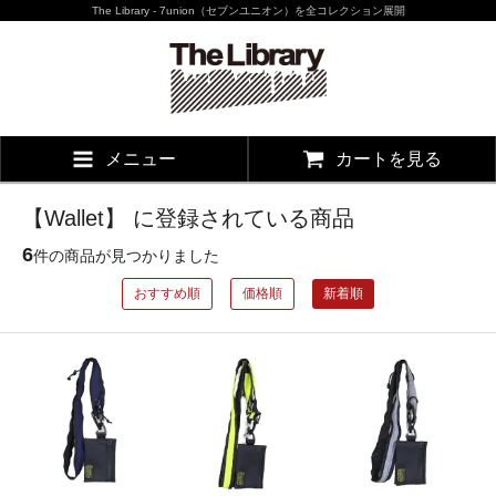
The Library - 7union（セブンユニオン）を全コレクション展開
メニュー
カートを見る
【Wallet】 に登録されている商品
6
件の商品が見つかりました
おすすめ順
価格順
新着順