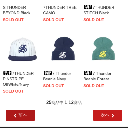
S THUNDER
7THUNDER TREE
7THUNDER
BEYOND Black
CAMO
STITCH Black
SOLD OUT
SOLD OUT
SOLD OUT
7THUNDER
7 Thunder
7 Thunder
PINSTRIPE
Beanie Navy
Beanie Forest
OffWhite/Navy
SOLD OUT
SOLD OUT
SOLD OUT
25
1
12
商品中
-
商品
前へ
次へ