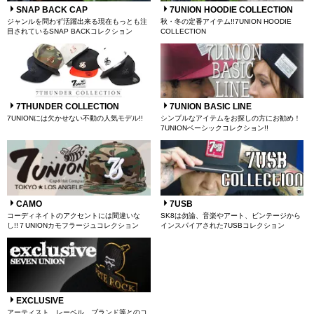
SNAP BACK CAP
7UNION HOODIE COLLECTION
ジャンルを問わず活躍出来る現在もっとも注
秋・冬の定番アイテム!!7UNION HOODIE
目されているSNAP BACKコレクション
COLLECTION
7THUNDER COLLECTION
7UNION BASIC LINE
7UNIONには欠かせない不動の人気モデル!!
シンプルなアイテムをお探しの方にお勧め！
7UNIONベーシックコレクション!!
CAMO
7USB
コーディネイトのアクセントには間違いな
SK8は勿論、音楽やアート、ビンテージから
し!!７UNIONカモフラージュコレクション
インスパイアされた7USBコレクション
EXCLUSIVE
アーティスト、レーベル、ブランド等とのコ