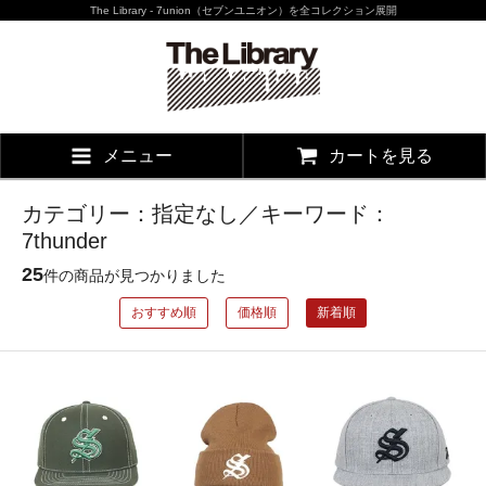
The Library - 7union（セブンユニオン）を全コレクション展開
メニュー
カートを見る
カテゴリー：指定なし／キーワード：
7thunder
25
件の商品が見つかりました
おすすめ順
価格順
新着順