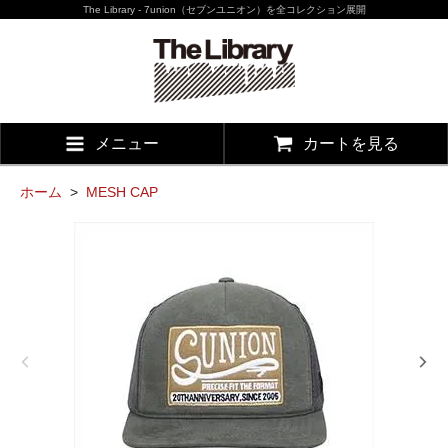
The Library - 7union（セブンユニオン）を全コレクション展開
メニュー
カートを見る
ホーム
>
MESH CAP