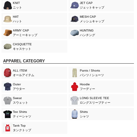
KNIT
JET CAP
ニット
ジェットキャップ
HAT
MESH CAP
ハット
メッシュキャップ
ARMY CAP
HUNTING
アーミーキャップ
ハンチング
CASQUETTE
キャスケット
APPAREL CATEGORY
ALL ITEM
Pants / Shorts
オールアイテム
パンツ / ショーツ
Outer
Hoodie
アウター
フーディー
Sweat
LONG SLEEVE TEE
スウェット
ロングスリーブティー
Tee Shirts
Shirts
ティーシャツ
シャツ
Tank Top
タンクトップ