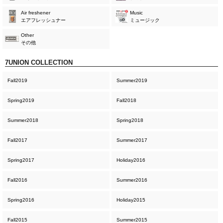
Air freshener
Music
エアフレッシュナー
ミュージック
Other
その他
7UNION COLLECTION
Fall2019
Summer2019
Spring2019
Fall2018
Summer2018
Spring2018
Fall2017
Summer2017
Spring2017
Holiday2016
Fall2016
Summer2016
Spring2016
Holiday2015
Fall2015
Summer2015