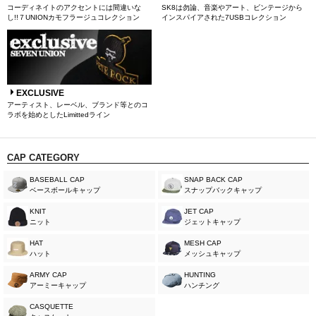
コーディネイトのアクセントには間違いな
SK8は勿論、音楽やアート、ビンテージから
し!!７UNIONカモフラージュコレクション
インスパイアされた7USBコレクション
EXCLUSIVE
アーティスト、レーベル、ブランド等とのコ
ラボを始めとしたLimittedライン
CAP CATEGORY
BASEBALL CAP
SNAP BACK CAP
ベースボールキャップ
スナップバックキャップ
KNIT
JET CAP
ニット
ジェットキャップ
HAT
MESH CAP
ハット
メッシュキャップ
ARMY CAP
HUNTING
アーミーキャップ
ハンチング
CASQUETTE