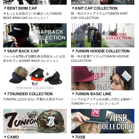
BENT BRIM CAP
KNIT CAP COLLECTION
今もっとも注目のツバの曲がった7UNION
秋・冬のマストアイテム!!7UNION KINIT
BENT BRIM CAPコレクション！
CAP COLLECTION
SNAP BACK CAP
7UNION HOODIE COLLECTION
ジャンルを問わず活躍出来る現在もっとも注
秋・冬の定番アイテム!!7UNION HOODIE
目されているSNAP BACKコレクション
COLLECTION
7THUNDER COLLECTION
7UNION BASIC LINE
7UNIONには欠かせない不動の人気モデル!!
シンプルなアイテムをお探しの方にお勧め！
7UNIONベーシックコレクション!!
CAMO
7USB