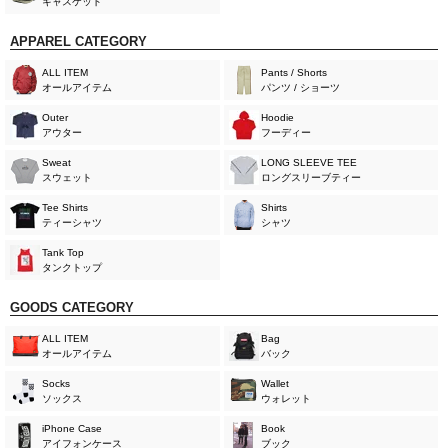
キャスケット
APPAREL CATEGORY
ALL ITEM
Pants / Shorts
オールアイテム
パンツ / ショーツ
Outer
Hoodie
アウター
フーディー
Sweat
LONG SLEEVE TEE
スウェット
ロングスリーブティー
Tee Shirts
Shirts
ティーシャツ
シャツ
Tank Top
タンクトップ
GOODS CATEGORY
ALL ITEM
Bag
オールアイテム
バック
Socks
Wallet
ソックス
ウォレット
iPhone Case
Book
アイフォンケース
ブック