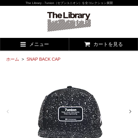
The Library - 7union（セブンユニオン）を全コレクション展開
メニュー
カートを見る
ホーム
>
SNAP BACK CAP