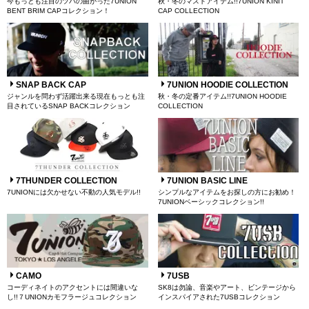
今もっとも注目のツバの曲がった7UNION
秋・冬のマストアイテム!!7UNION KINIT
BENT BRIM CAPコレクション！
CAP COLLECTION
SNAP BACK CAP
7UNION HOODIE COLLECTION
ジャンルを問わず活躍出来る現在もっとも注
秋・冬の定番アイテム!!7UNION HOODIE
目されているSNAP BACKコレクション
COLLECTION
7THUNDER COLLECTION
7UNION BASIC LINE
7UNIONには欠かせない不動の人気モデル!!
シンプルなアイテムをお探しの方にお勧め！
7UNIONベーシックコレクション!!
CAMO
7USB
コーディネイトのアクセントには間違いな
SK8は勿論、音楽やアート、ビンテージから
し!!７UNIONカモフラージュコレクション
インスパイアされた7USBコレクション