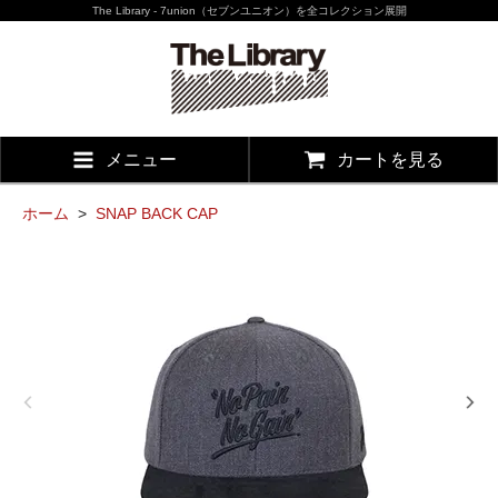
The Library - 7union（セブンユニオン）を全コレクション展開
メニュー
カートを見る
ホーム
>
SNAP BACK CAP