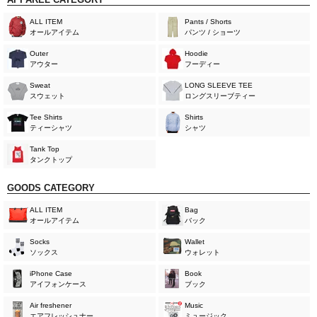
ALL ITEM
Pants / Shorts
オールアイテム
パンツ / ショーツ
Outer
Hoodie
アウター
フーディー
Sweat
LONG SLEEVE TEE
スウェット
ロングスリーブティー
Tee Shirts
Shirts
ティーシャツ
シャツ
Tank Top
タンクトップ
GOODS CATEGORY
ALL ITEM
Bag
オールアイテム
バック
Socks
Wallet
ソックス
ウォレット
iPhone Case
Book
アイフォンケース
ブック
Air freshener
Music
エアフレッシュナー
ミュージック