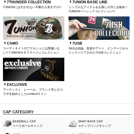
7THUNDER COLLECTION
7UNION BASIC LINE
7UNIONには欠かせない不動の人気モデル!!
シンプルなアイテムをお探しの方にお勧め！
7UNIONベーシックコレクション!!
CAMO
7USB
コーディネイトのアクセントには間違いな
SK8は勿論、音楽やアート、ビンテージから
し!!７UNIONカモフラージュコレクション
インスパイアされた7USBコレクション
EXCLUSIVE
アーティスト、レーベル、ブランド等とのコ
ラボを始めとしたLimittedライン
CAP CATEGORY
BASEBALL CAP
SNAP BACK CAP
ベースボールキャップ
スナップバックキャップ