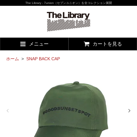
The Library - 7union（セブンユニオン）を全コレクション展開
メニュー
カートを見る
ホーム
>
SNAP BACK CAP