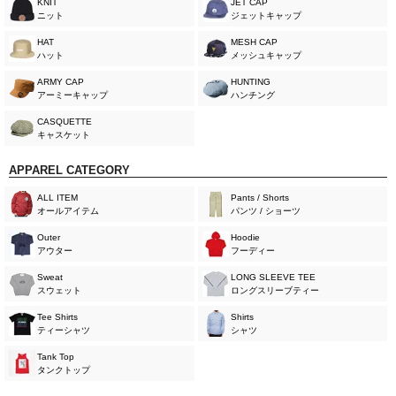
KNIT
JET CAP
ニット
ジェットキャップ
HAT
MESH CAP
ハット
メッシュキャップ
ARMY CAP
HUNTING
アーミーキャップ
ハンチング
CASQUETTE
キャスケット
APPAREL CATEGORY
ALL ITEM
Pants / Shorts
オールアイテム
パンツ / ショーツ
Outer
Hoodie
アウター
フーディー
Sweat
LONG SLEEVE TEE
スウェット
ロングスリーブティー
Tee Shirts
Shirts
ティーシャツ
シャツ
Tank Top
タンクトップ