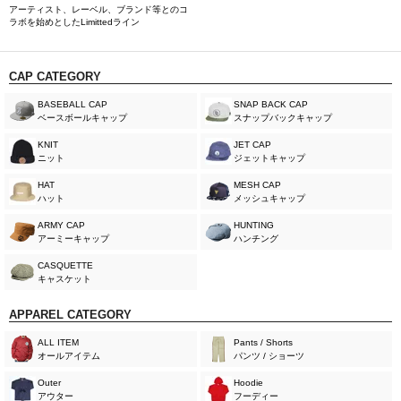
アーティスト、レーベル、ブランド等とのコ
ラボを始めとしたLimittedライン
CAP CATEGORY
BASEBALL CAP
SNAP BACK CAP
ベースボールキャップ
スナップバックキャップ
KNIT
JET CAP
ニット
ジェットキャップ
HAT
MESH CAP
ハット
メッシュキャップ
ARMY CAP
HUNTING
アーミーキャップ
ハンチング
CASQUETTE
キャスケット
APPAREL CATEGORY
ALL ITEM
Pants / Shorts
オールアイテム
パンツ / ショーツ
Outer
Hoodie
アウター
フーディー