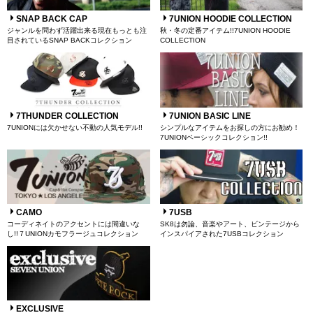
SNAP BACK CAP
7UNION HOODIE COLLECTION
ジャンルを問わず活躍出来る現在もっとも注
秋・冬の定番アイテム!!7UNION HOODIE
目されているSNAP BACKコレクション
COLLECTION
7THUNDER COLLECTION
7UNION BASIC LINE
7UNIONには欠かせない不動の人気モデル!!
シンプルなアイテムをお探しの方にお勧め！
7UNIONベーシックコレクション!!
CAMO
7USB
コーディネイトのアクセントには間違いな
SK8は勿論、音楽やアート、ビンテージから
し!!７UNIONカモフラージュコレクション
インスパイアされた7USBコレクション
EXCLUSIVE