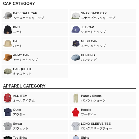
CAP CATEGORY
BASEBALL CAP
SNAP BACK CAP
ベースボールキャップ
スナップバックキャップ
KNIT
JET CAP
ニット
ジェットキャップ
HAT
MESH CAP
ハット
メッシュキャップ
ARMY CAP
HUNTING
アーミーキャップ
ハンチング
CASQUETTE
キャスケット
APPAREL CATEGORY
ALL ITEM
Pants / Shorts
オールアイテム
パンツ / ショーツ
Outer
Hoodie
アウター
フーディー
Sweat
LONG SLEEVE TEE
スウェット
ロングスリーブティー
Tee Shirts
Shirts