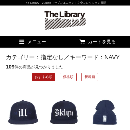
The Library - 7union（セブンユニオン）を全コレクション展開
メニュー
カートを見る
カテゴリー：指定なし／キーワード：NAVY
109
件の商品が見つかりました
おすすめ順
価格順
新着順