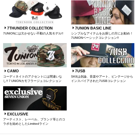
7THUNDER COLLECTION
7UNION BASIC LINE
7UNIONには欠かせない不動の人気モデル!!
シンプルなアイテムをお探しの方にお勧め！
7UNIONベーシックコレクション!!
CAMO
7USB
コーディネイトのアクセントには間違いな
SK8は勿論、音楽やアート、ビンテージから
し!!７UNIONカモフラージュコレクション
インスパイアされた7USBコレクション
EXCLUSIVE
アーティスト、レーベル、ブランド等とのコ
ラボを始めとしたLimittedライン