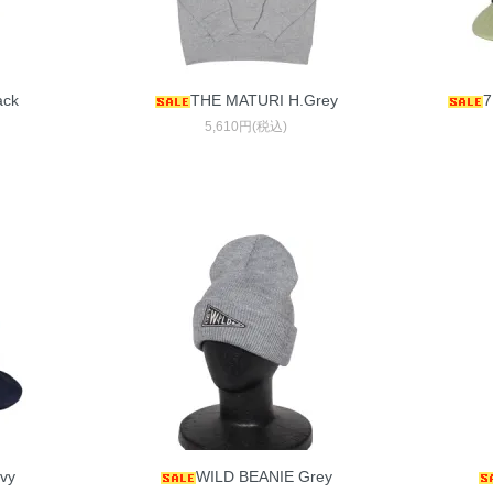
ack
THE MATURI H.Grey
7
5,610円(税込)
vy
WILD BEANIE Grey